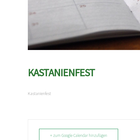
KASTANIENFEST
Kastanienfest
+ zum Google Calendar hinzufügen