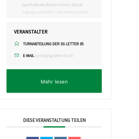
Sporthalle der Brüder-Grimm-Schule
Zugang ausschließlich über Pestalozzistraße
VERANSTALTER
TURNABTEILUNG DER SG LETTER 05
turnen@sg-letter-05.de
E-MAIL
Mehr lesen
DIESE VERANSTALTUNG TEILEN