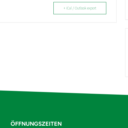
+ iCal / Outlook export
ÖFFNUNGSZEITEN