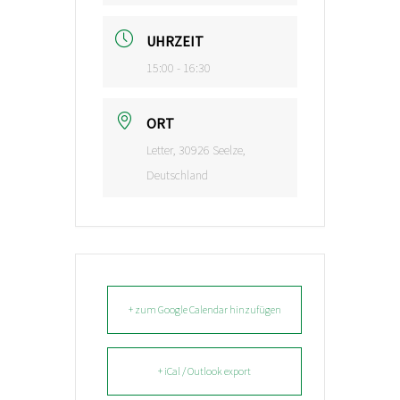
UHRZEIT
15:00 - 16:30
ORT
Letter, 30926 Seelze,
Deutschland
+ zum Google Calendar hinzufügen
+ iCal / Outlook export