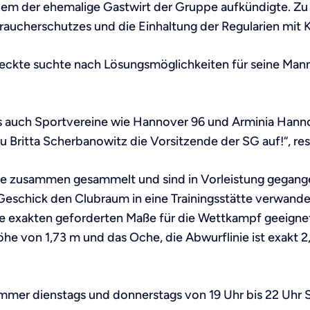
dem der ehemalige Gastwirt der Gruppe aufkündigte. Zu
aucherschutzes und die Einhaltung der Regularien mit 
deckte suchte nach Lösungsmöglichkeiten für seine Manns
 auch Sportvereine wie Hannover 96 und Arminia Hanno
 Britta Scherbanowitz die Vorsitzende der SG auf!“, re
te zusammen gesammelt und sind in Vorleistung gegang
eschick den Clubraum in eine Trainingsstätte verwandel
 exakten geforderten Maße für die Wettkampf geeignete
he von 1,73 m und das Oche, die Abwurflinie ist exakt 2
s immer dienstags und donnerstags von 19 Uhr bis 22 Uhr S