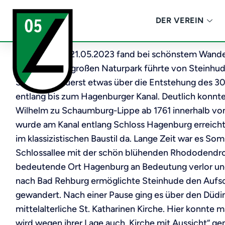
DER VEREIN
Am Sonntag, 21.05.2023 fand bei schönstem Wande
im 42.600 ha großen Naturpark führte von Steinhude
Schefczyk zuerst etwas über die Entstehung des 3
entlang bis zum Hagenburger Kanal. Deutlich konnte
Wilhelm zu Schaumburg-Lippe ab 1761 innerhalb von 
wurde am Kanal entlang Schloss Hagenburg erreicht
im klassizistischen Baustil da. Lange Zeit war es S
Schlossallee mit der schön blühenden Rhododendron
bedeutende Ort Hagenburg an Bedeutung verlor u
nach Bad Rehburg ermöglichte Steinhude den Aufsc
gewandert. Nach einer Pause ging es über den Düdin
mittelalterliche St. Katharinen Kirche. Hier konnte
wird wegen ihrer Lage auch „Kirche mit Aussicht“ g