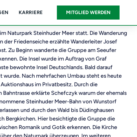
GEN
KARRIERE
MITGLIED WERDEN
m Naturpark Steinhuder Meer statt. Die Wanderung
n der Friedenseiche erzählte Wanderleiter Josef
bst. Zu Beginn wanderte die Gruppe am Seeufer
kennen. Die Insel wurde im Auftrag von Graf
nste bewohnte Insel Deutschlands. Bald darauf
hnt wurde. Nach mehrfachen Umbau steht es heute
 Auktionshaus im Privatbesitz. Durch die
en Bahntrasse erklärte Schefczyk warum der ehemals
genommene Steinhuder Meer-Bahn von Wunstorf
erlassen und durch den Wald bis Düdinghausen
h Bergkirchen. Hier besichtigte die Gruppe die
 zwischen Romanik und Gotik erkennen. Die Kirche
k über den Naturpark überzeugen. Im weiteren