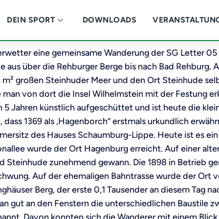
DEIN SPORT
DOWNLOADS
VERANSTALTUN
rwetter eine gemeinsame Wanderung der SG Letter 05 i
 aus über die Rehburger Berge bis nach Bad Rehburg. A
0 m² großen Steinhuder Meer und den Ort Steinhude sel
 man von dort die Insel Wilhelmstein mit der Festung er
5 Jahren künstlich aufgeschüttet und ist heute die klei
, dass 1369 als „Hagenborch“ erstmals urkundlich erwä
ommersitz des Hauses Schaumburg-Lippe. Heute ist es ein
allee wurde der Ort Hagenburg erreicht. Auf einer alt
nd Steinhude zunehmend gewann. Die 1898 in Betrieb 
hwung. Auf der ehemaligen Bahntrasse wurde der Ort v
ghäuser Berg, der erste 0,1 Tausender an diesem Tag nac
 man gut an den Fenstern die unterschiedlichen Baustile
enannt. Davon konnten sich die Wanderer mit einem Blic